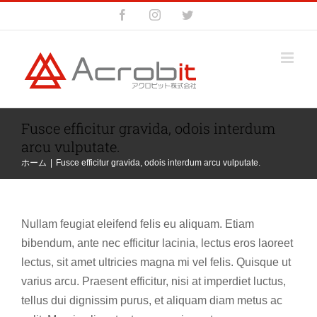
Skip
Facebook
Instagram
Twitter
to
content
Fusce efficitur gravida, odois interdum
arcu vulputate.
ホーム
|
Fusce efficitur gravida, odois interdum arcu vulputate.
Nullam feugiat eleifend felis eu aliquam. Etiam
bibendum, ante nec efficitur lacinia, lectus eros laoreet
lectus, sit amet ultricies magna mi vel felis. Quisque ut
varius arcu. Praesent efficitur, nisi at imperdiet luctus,
tellus dui dignissim purus, et aliquam diam metus ac