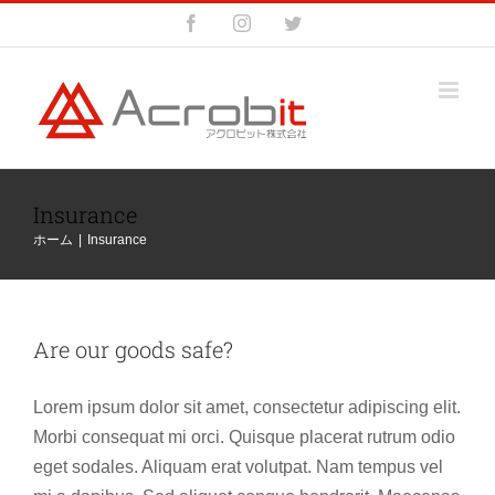
Skip
Facebook
Instagram
Twitter
to
content
Insurance
ホーム
|
Insurance
Are our goods safe?
Lorem ipsum dolor sit amet, consectetur adipiscing elit.
Morbi consequat mi orci. Quisque placerat rutrum odio
eget sodales. Aliquam erat volutpat. Nam tempus vel